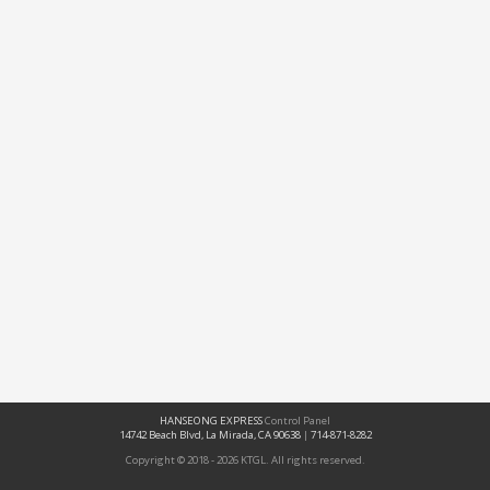
HANSEONG EXPRESS
Control Panel
14742 Beach Blvd, La Mirada, CA 90638
|
714-871-8282
Copyright © 2018 - 2026 KTGL. All rights reserved.